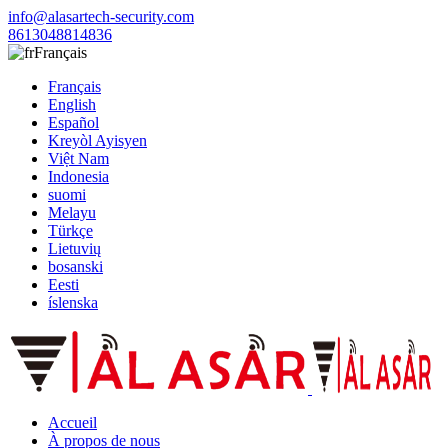
info@alasartech-security.com
8613048814836
Français
Français
English
Español
Kreyòl Ayisyen
Việt Nam
Indonesia
suomi
Melayu
Türkçe
Lietuvių
bosanski
Eesti
íslenska
Accueil
À propos de nous