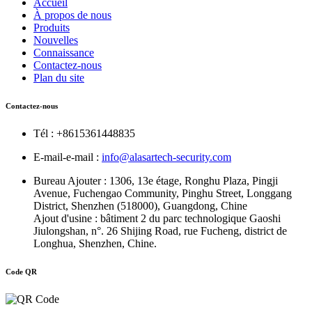
Accueil
À propos de nous
Produits
Nouvelles
Connaissance
Contactez-nous
Plan du site
Contactez-nous
Tél : +8615361448835
E-mail-e-mail :
info@alasartech-security.com
Bureau Ajouter : 1306, 13e étage, Ronghu Plaza, Pingji
Avenue, Fuchengao Community, Pinghu Street, Longgang
District, Shenzhen (518000), Guangdong, Chine
Ajout d'usine : bâtiment 2 du parc technologique Gaoshi
Jiulongshan, n°. 26 Shijing Road, rue Fucheng, district de
Longhua, Shenzhen, Chine.
Code QR